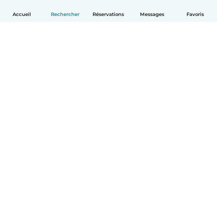
Accueil
Rechercher
Réservations
Messages
Favoris
Français
Comment ça marche
Aide
Conditions et confidentialité
Tarifs
Coordonnées de l'entreprise
Babysits pour les entreprises
Les normes communautaires