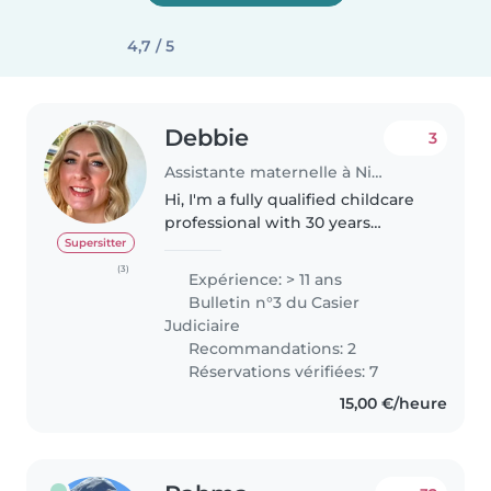
4,7 / 5
Debbie
3
Assistante maternelle à Nice
Hi, I'm a fully qualified childcare
professional with 30 years
experience. I currently work at
Supersitter
Alder Hey children's hospital in
(3)
Expérience: > 11 ans
Liverpool UK as a play leader
Bulletin n°3 du Casier
providing normalizing,..
Judiciaire
Recommandations: 2
Réservations vérifiées: 7
15,00 €/heure