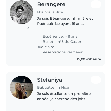
Berangere
Nounou à Nice
Je suis Bérangère, Infirmière et
Puéricultrice ayant 15 ans
(1)
d'expérience en pédiatrie,
néonatalogie, urgences
Expérience: > 11 ans
pédiatriques et pédopsychiatrie.
Bulletin n°3 du Casier
J'ai quitté mon poste à Lenval et
Judiciaire
suis..
Réservations vérifiées: 1
15,00 €/heure
Stefaniya
Babysitter in Nice
Je suis étudiante en première
année, je cherche des jobs
étudiants ! Souriante, dynamique
et responsable, j'adore rendre