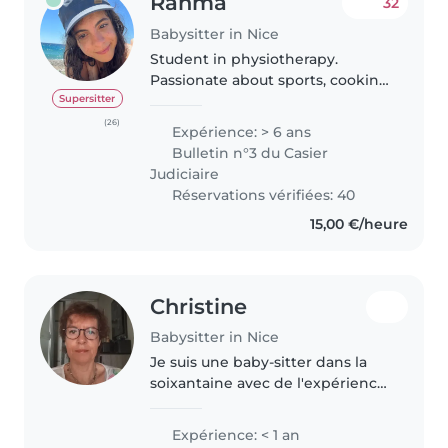
Rahma
32
Babysitter in Nice
Student in physiotherapy.
Passionate about sports, cooking
and books. I'm a good listener
Supersitter
and responsible. I am fluent in
(26)
Expérience: > 6 ans
English and have some
Bulletin n°3 du Casier
knowledge of Spanish. I have a
Judiciaire
good..
Réservations vérifiées: 40
15,00 €/heure
Christine
Babysitter in Nice
Je suis une baby-sitter dans la
soixantaine avec de l'expérience
en petite enfance. Bien que je
n'aie pas encore complété mon
Expérience: < 1 an
CAP Petite Enfance, j'ai suivi des