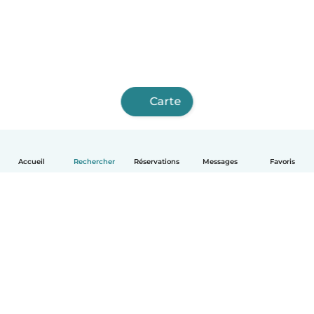
Carte
Accueil
Rechercher
Réservations
Messages
Favoris
Français
Comment ça marche
Aide
Conditions et confidentialité
Tarifs