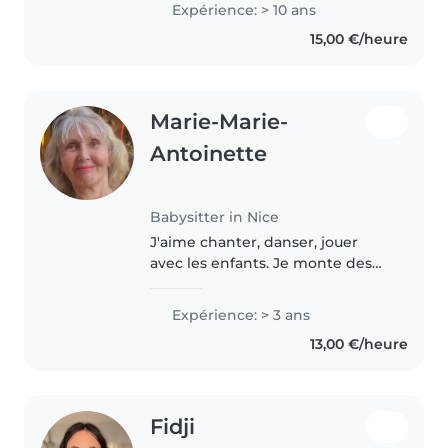
Expérience: > 10 ans
honest and hardworking always
15,00 €/heure
make sure that I..
Marie-Marie-
Antoinette
Babysitter in Nice
J'aime chanter, danser, jouer
avec les enfants. Je monte des
petites saynètes, je suis
imaginative. J'ai fait le
Expérience: > 3 ans
conservatoire d'art dramatique.
13,00 €/heure
Je suis attentionnée et à
l'écoute..
Fidji