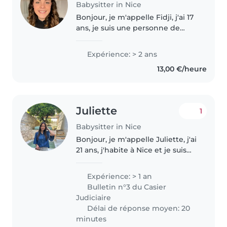
Babysitter in Nice
Bonjour, je m'appelle Fidji, j'ai 17
ans, je suis une personne de
confiance et responsable. J'ai
mon diplôme de premier
Expérience: > 2 ans
secours (psc1) J'ai un petit frere
13,00 €/heure
sur qui j'ai deja veillé..
Juliette
1
Babysitter in Nice
Bonjour, je m'appelle Juliette, j'ai
21 ans, j'habite à Nice et je suis
diplômée en bts management
hôtellerie. Depuis maintenant
Expérience: > 1 an
trois ans, en dehors de mes
Bulletin n°3 du Casier
études et pendant mon temps..
Judiciaire
Délai de réponse moyen: 20
minutes