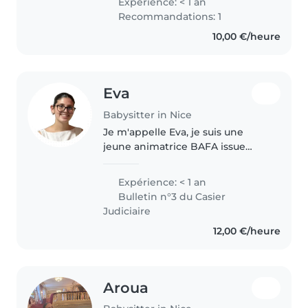
Expérience: < 1 an
service. Je suis ravie de prendre
Recommandations: 1
soin des enfants. J'adore..
10,00 €/heure
Eva
Babysitter in Nice
Je m'appelle Eva, je suis une
jeune animatrice BAFA issue
d'une grande famille. J'ai
l'habitude de m'occuper
Expérience: < 1 an
d'enfants de maternelle, en
Bulletin n°3 du Casier
organisant des activités
Judiciaire
manuelles, des jeux..
12,00 €/heure
Aroua