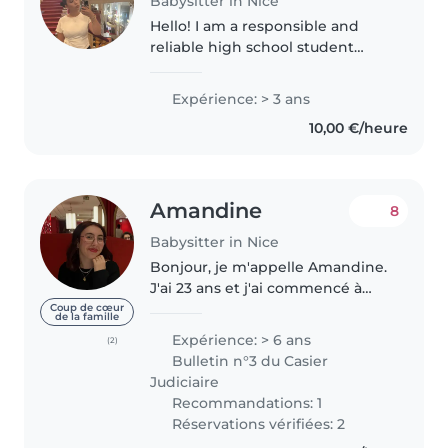
Babysitter in Nice
Hello! I am a responsible and
reliable high school student
currently in Première in France. I
enjoy taking care of children,
Expérience: > 3 ans
helping with homework, and
10,00 €/heure
organizing fun and safe
activities...
Amandine
8
Babysitter in Nice
Bonjour, je m'appelle Amandine.
J'ai 23 ans et j'ai commencé à
faire du baby-sitting à l'âge de 15
Coup de cœur
de la famille
ans. J'ai un très bon contact avec
Expérience: > 6 ans
(2)
les enfants. J'ai fait deux années
Bulletin n°3 du Casier
en école d'infirmière..
Judiciaire
Recommandations: 1
Réservations vérifiées: 2