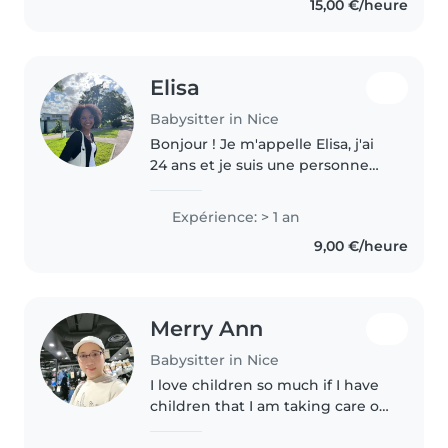
15,00 €/heure
Elisa
Babysitter in Nice
Bonjour ! Je m'appelle Elisa, j'ai
24 ans et je suis une personne
sérieuse, bienveillante et
responsable. J'ai passé un an aux
Expérience: > 1 an
États-Unis en tant qu'au pair, où
9,00 €/heure
je me suis occupée..
Merry Ann
Babysitter in Nice
I love children so much if I have
children that I am taking care of
I do love them as my own I am
discreet,loving , patience,reliable