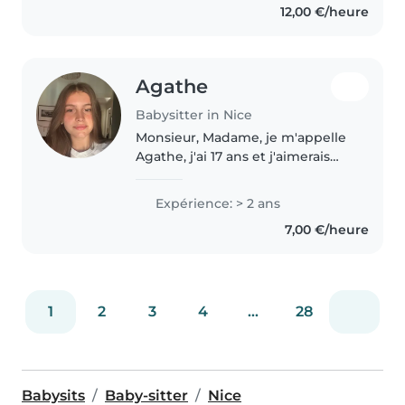
12,00 €/heure
Agathe
Babysitter in Nice
Monsieur, Madame, je m'appelle
Agathe, j'ai 17 ans et j'aimerais
pouvoir aider des familles pour la
garde d'enfants durant l'été
Expérience: > 2 ans
principalement mais aussi
7,00 €/heure
durant l'année scolaire en..
1
2
3
4
...
28
Babysits
Baby-sitter
Nice