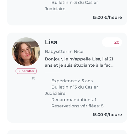
Bulletin n°3 du Casier
formations spécialisées..
Judiciaire
15,00 €/heure
Lisa
20
Babysitter in Nice
Bonjour, je m'appelle Lisa, j'ai 21
ans et je suis étudiante à la fac
de droit de Nice. Si je devais me
Supersitter
qualifier, je dirai que je suis
(6)
Expérience: > 5 ans
quelqu'un de ponctuelle,
Bulletin n°3 du Casier
sérieuse, patiente,..
Judiciaire
Recommandations: 1
Réservations vérifiées: 8
15,00 €/heure