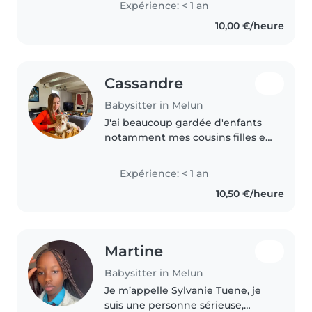
Expérience: < 1 an
problème et adore garder les
10,00 €/heure
enfants Une personne de
confiance je prends..
Cassandre
Babysitter in Melun
J'ai beaucoup gardée d'enfants
notamment mes cousins filles et
garçons de 2 à 13 ans j'adore les
enfants passer du temps avec
Expérience: < 1 an
eux, faire les devoirs/jouer, faire à
10,50 €/heure
manger faire le..
Martine
Babysitter in Melun
Je m’appelle Sylvanie Tuene, je
suis une personne sérieuse,