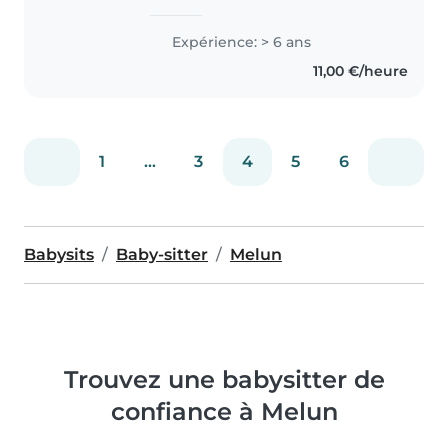
responsable et attentionnée.
J’aime beaucoup m’occuper des
Expérience: > 6 ans
enfants et veiller à leur bien-être
11,00 €/heure
et à leur sécurité. Je suis..
1
...
3
4
5
6
Babysits
Baby-sitter
Melun
Trouvez une babysitter de
confiance à Melun