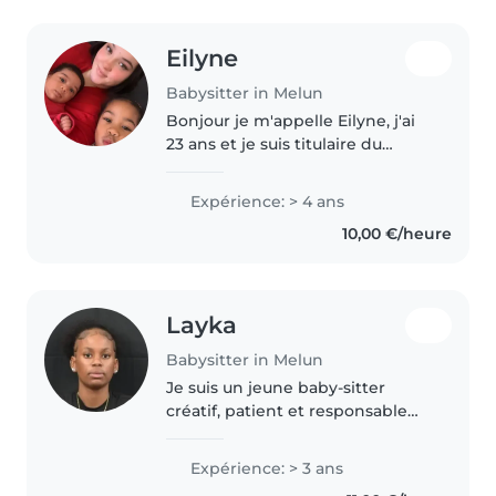
Eilyne
Babysitter in Melun
Bonjour je m'appelle Eilyne, j'ai
23 ans et je suis titulaire du
diplôme ASSP (
Accompagnement Soins et
Expérience: > 4 ans
Services à la Personne). J'ai
10,00 €/heure
travaillé pendant 4 ans en
crèche, ou j'ai pu..
Layka
Babysitter in Melun
Je suis un jeune baby-sitter
créatif, patient et responsable
avec 3 ans d'expérience auprès
d'enfants de tous âges, des
Expérience: > 3 ans
bébés aux adolescents. Je suis