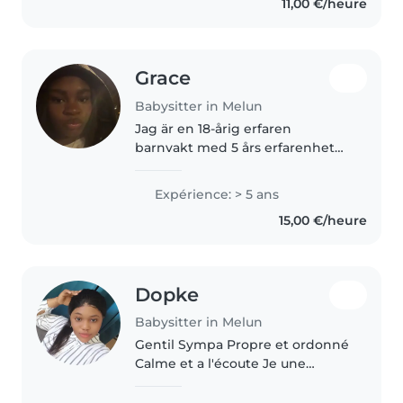
11,00 €/heure
titulaire des premiers secours..
Grace
Babysitter in Melun
Jag är en 18-årig erfaren
barnvakt med 5 års erfarenhet
av att arbeta med förskoleåldrar.
Jag är lugn, ansvarsfull och
Expérience: > 5 ans
pratsam, och älskar att syssla
15,00 €/heure
med kreativa aktiviteter som
målning,..
Dopke
Babysitter in Melun
Gentil Sympa Propre et ordonné
Calme et a l'écoute Je une
personne de nature simple a
vivre qui n'aime pas les