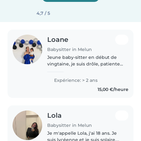
4,7 / 5
Loane
Babysitter in Melun
Jeune baby-sitter en début de
vingtaine, je suis drôle, patiente
et responsable. Avec 2 ans
d'expérience en garde d'enfants,
Expérience: > 2 ans
je m'occupe principalement des
15,00 €/heure
tout-petits et des enfants..
Lola
Babysitter in Melun
Je m'appelle Lola, j'ai 18 ans. Je
suis lycéenne et je suis solaire,