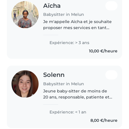
Aïcha
Babysitter in Melun
Je m'appelle Aïcha et je souhaite
proposer mes services en tant
que baby-sitter. Je suis en
première année de licence de
Expérience: > 3 ans
droit à l'université Paris Assas
10,00 €/heure
antenne de Melun et je me..
Solenn
Babysitter in Melun
Jeune baby-sitter de moins de
20 ans, responsable, patiente et
enthousiaste, je suis entrain de
passer mon Bac professionnel
Expérience: < 1 an
SAPAT (aide à la personne) et
8,00 €/heure
mon BAFA, j'ai fait moins..