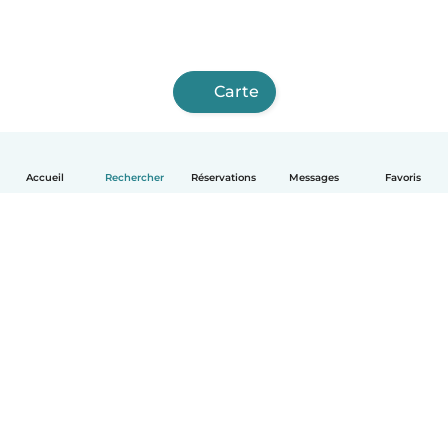
Carte
Accueil
Rechercher
Réservations
Messages
Favoris
Français
Comment ça marche
Aide
Conditions et confidentialité
Tarifs
Coordonnées de l'entreprise