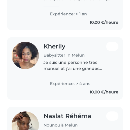
souriante, à l'écoute des besoins
de chacun et très ponctuel.
Expérience: > 1 an
10,00 €/heure
Kherily
Babysitter in Melun
Je suis une personne très
manuel et j'ai une grandes
créativité. J'ai l'habitude de
garder des enfants notamment
Expérience: > 4 ans
mon petit frère de 7 ans J'ai aussi
10,00 €/heure
eu un contrat de 6 mois avec
une..
Naslat Réhéma
Nounou à Melun