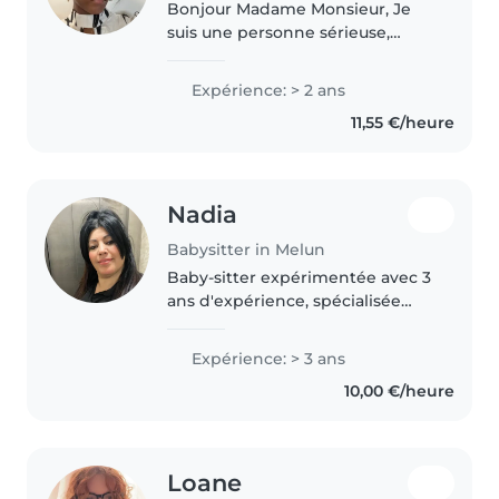
Bonjour Madame Monsieur, Je
suis une personne sérieuse,
responsable et attentive, avec un
réel intérêt pour le bien-être et
Expérience: > 2 ans
le développement des enfants.
11,55 €/heure
J'aime passer du temps avec..
Nadia
Babysitter in Melun
Baby-sitter expérimentée avec 3
ans d'expérience, spécialisée
dans la garde d'enfants de 0 à 6
ans. Je parle français, arabe et
Expérience: > 3 ans
italien. Je suis responsable,
10,00 €/heure
amicale et calme, avec..
Loane