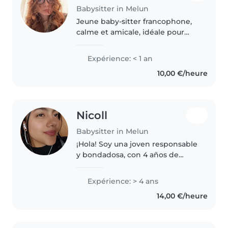
Babysitter in Melun
Jeune baby-sitter francophone,
calme et amicale, idéale pour
garder vos enfants à votre
domicile. Expérience avec les
Expérience: < 1 an
enfants de différents âges, des
10,00 €/heure
tout-petits aux adolescents. Je..
Nicoll
Babysitter in Melun
¡Hola! Soy una joven responsable
y bondadosa, con 4 años de
experiencia cuidando niños de
todas las edades. Me encanta
Expérience: > 4 ans
dibujar, leer cuentos, enseñar
14,00 €/heure
idiomas y hacer manualidades...