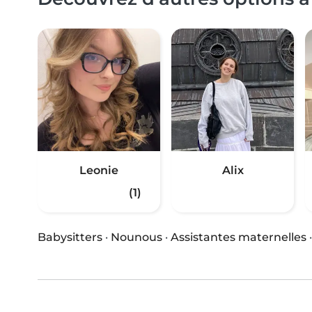
Leonie
Alix
(1)
Babysitters
·
Nounous
·
Assistantes maternelles