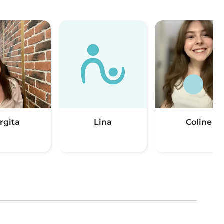
rgita
Lina
Coline