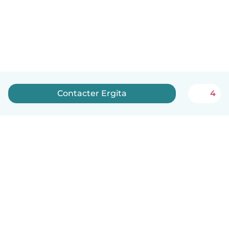
Contacter Ergita
4
Français
Comment ça marche
Aide