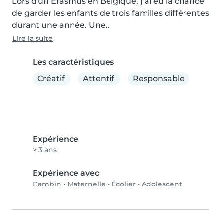
Lors d'un Erasmus en Belgique, j’ai eu la chance 
de garder les enfants de trois familles différentes 
durant une année. Une..
Lire la suite
Les caractéristiques
Créatif
Attentif
Responsable
Expérience
> 3 ans
Expérience avec
Bambin
•
Maternelle
•
Écolier
•
Adolescent