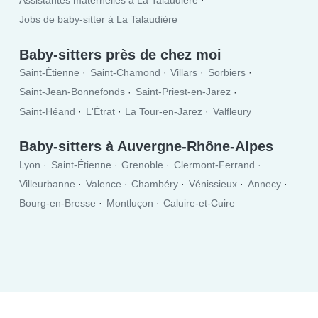
Assistantes maternelles à La Talaudière
Jobs de baby-sitter à La Talaudière
Baby-sitters près de chez moi
Saint-Étienne
Saint-Chamond
Villars
Sorbiers
Saint-Jean-Bonnefonds
Saint-Priest-en-Jarez
Saint-Héand
L'Étrat
La Tour-en-Jarez
Valfleury
Baby-sitters à Auvergne-Rhône-Alpes
Lyon
Saint-Étienne
Grenoble
Clermont-Ferrand
Villeurbanne
Valence
Chambéry
Vénissieux
Annecy
Bourg-en-Bresse
Montluçon
Caluire-et-Cuire