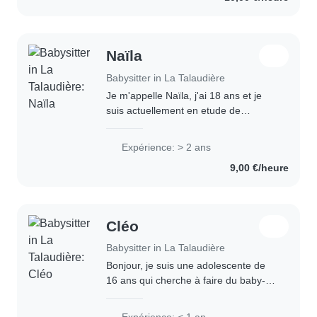
Naïla
Babysitter in La Talaudière
Je m'appelle Naïla, j'ai 18 ans et je
suis actuellement en etude de
droit/sciences politiques. Je suis
membre du Conseil Consultatif de la
Expérience: > 2 ans
Jeunesse de Saint Etienne, titulaire
9,00 €/heure
du BAFA..
Cléo
Babysitter in La Talaudière
Bonjour, je suis une adolescente de
16 ans qui cherche à faire du baby-
sitting autour de La Talaudière. Je
sais faire preuve de patience et je