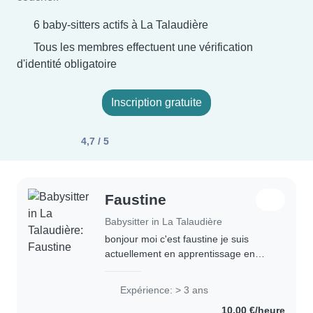
6 baby-sitters actifs à La Talaudière
Tous les membres effectuent une vérification
d'identité obligatoire
Inscription gratuite
4,7 / 5
Faustine
Babysitter in La Talaudière
bonjour moi c'est faustine je suis
actuellement en apprentissage en
école maternelle pour obtenir un CAP
AEPE ( Accompagnant Éducatif Petite
Expérience: > 3 ans
Enfance )j'ai effectué un bac SAPAT (
10,00 €/heure
service..