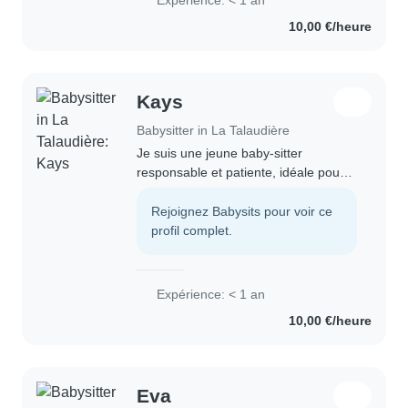
Expérience: < 1 an
serai heureuse de garder vos
10,00 €/heure
enfants...
Kays
Babysitter in La Talaudière
Je suis une jeune baby-sitter
responsable et patiente, idéale pour
garder vos enfants à votre domicile.
Bien que je n'aie pas d'expérience
Rejoignez Babysits pour voir ce
formelle, je m'occupe souvent de mes
profil complet.
jeunes..
Expérience: < 1 an
10,00 €/heure
Eva