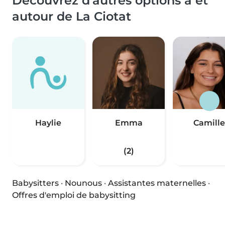
Découvrez d'autres options à et
autour de La Ciotat
Haylie
Emma
Camille
(2)
Babysitters
·
Nounous
·
Assistantes maternelles
·
Offres d'emploi de babysitting