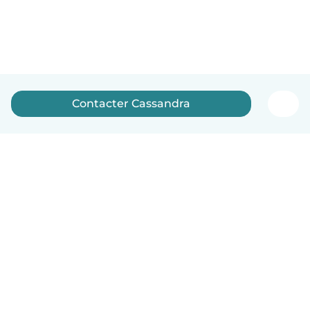
Contacter Cassandra
Français
Comment ça marche
Aide
Conditions et confidentialité
Tarifs