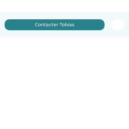
Contacter Tobias
Français
Comment ça marche
Aide
Conditions et confidentialité
Tarifs
Coordonnées de l'entreprise