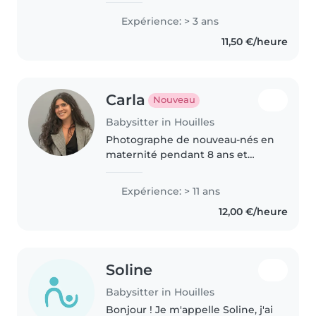
Expérience: > 3 ans
11,50 €/heure
Carla
Nouveau
Babysitter in Houilles
Photographe de nouveau-nés en
maternité pendant 8 ans et
ancienne secrétaire médicale, j'ai
30 ans et je m' lle à Paris après
Expérience: > 11 ans
avoir quitté mon Sud-Ouest
12,00 €/heure
natal. Habituée à manipuler..
Soline
Babysitter in Houilles
Bonjour ! Je m'appelle Soline, j'ai