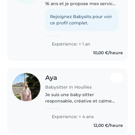
16 ans et je propose mes services
de baby-sitting à Houilles (mon
domicile), Neuilly-sur-Seine (mon
Rejoignez Babysits pour voir
lycée) et dans leurs environs. Je
ce profil complet.
suis motivée,..
Expérience: < 1 an
10,00 €/heure
Aya
Babysitter in Houilles
Je suis une baby-sitter
responsable, créative et calme
avec plusieurs années
d'expérience en garde d'enfants,
Expérience: > 4 ans
notamment avec ma petite sœur
12,00 €/heure
et mes petits cousins.
Actuellement en deuxième..