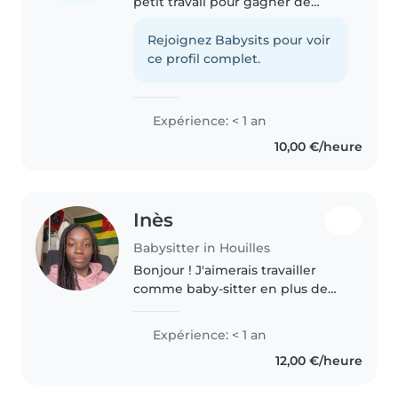
petit travail pour gagner de
l'argent de poche et occuper
mon temps libre. J'aime
Rejoignez Babysits pour voir
m'occuper des enfants et ai
ce profil complet.
toujours eu une bonne relation
avec eux...
Expérience: < 1 an
10,00 €/heure
Inès
Babysitter in Houilles
Bonjour ! J'aimerais travailler
comme baby-sitter en plus de
mes études en STAPS . J'ai déjà
garder à plusieurs reprises mes
Expérience: < 1 an
cousins cousines, les frères et
12,00 €/heure
soeur de mes amis, et j'ai..