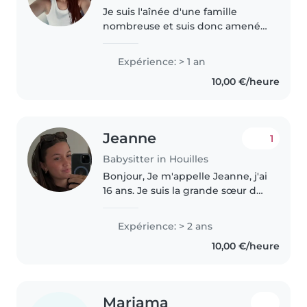
Je suis l'aînée d'une famille
nombreuse et suis donc amenée
à garder mes frères sœurs ainsi
que mes neveux régulièrement
Expérience: > 1 an
:) Je suis élève en première et
10,00 €/heure
passionné de danse et de
musique..
Jeanne
1
Babysitter in Houilles
Bonjour, Je m'appelle Jeanne, j'ai
16 ans. Je suis la grande sœur de
deux frères jumeaux, ce qui m'a
permis d'acquérir très tôt de
Expérience: > 2 ans
l'expérience avec les enfants. Je
10,00 €/heure
sais m'occuper..
Mariama