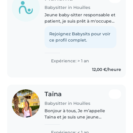
Babysitter in Houilles
Jeune baby-sitter responsable et
patient, je suis prêt à m'occuper
de vos enfants avec créativité et
enthousiasme. Je parle
Rejoignez Babysits pour voir
couramment français et anglais
ce profil complet.
et j'ai des compétences en..
Expérience: > 1 an
12,00 €/heure
Taïna
Babysitter in Houilles
Bonjour à tous, Je m’appelle
Taïna et je suis une jeune
étudiante ayant l’habitude de
garder les enfants de divers âges
Expérience: < 1 an