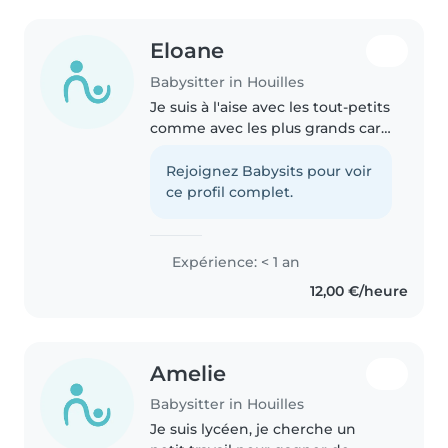
Eloane
Babysitter in Houilles
Je suis à l'aise avec les tout-petits
comme avec les plus grands car
j'ai moi même un petit frère de
10ans. Résolument drôle et
Rejoignez Babysits pour voir
sportif(ve), je dispense aide aux
ce profil complet.
devoirs et jeux tout..
Expérience: < 1 an
12,00 €/heure
Amelie
Babysitter in Houilles
Je suis lycéen, je cherche un