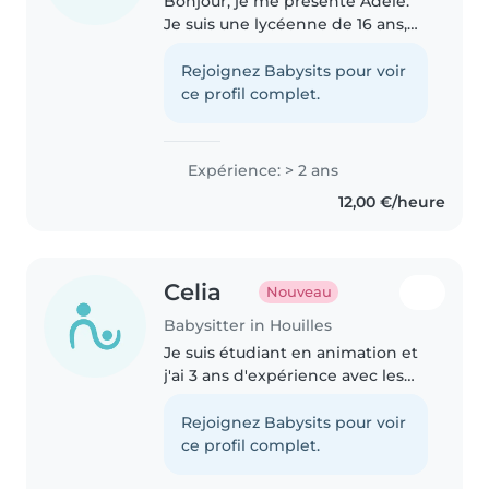
Bonjour, je me présente Adèle.
Je suis une lycéenne de 16 ans,
cela fait trois ans que je fais du
babysitting régulièrement avec
Rejoignez Babysits pour voir
des enfants de 4 à 12 ans. Je
ce profil complet.
peux dispenser les repas..
Expérience: > 2 ans
12,00 €/heure
Celia
Nouveau
Babysitter in Houilles
Je suis étudiant en animation et
j'ai 3 ans d'expérience avec les
enfants de tous âges, y compris
les besoins spécifiques comme
Rejoignez Babysits pour voir
l'asthme ou les allergies
ce profil complet.
alimentaires. Titulaire du..