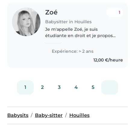
Zoé
1
Babysitter in Houilles
Je m'appelle Zoé, je suis
étudiante en droit et je propose
mes services de baby-sitting. J'ai
une première expérience
Expérience: > 2 ans
encadrée avec la garde d'un
12,00 €/heure
enfant de 1 an sous contrat, ainsi..
1
2
3
4
5
Babysits
Baby-sitter
Houilles