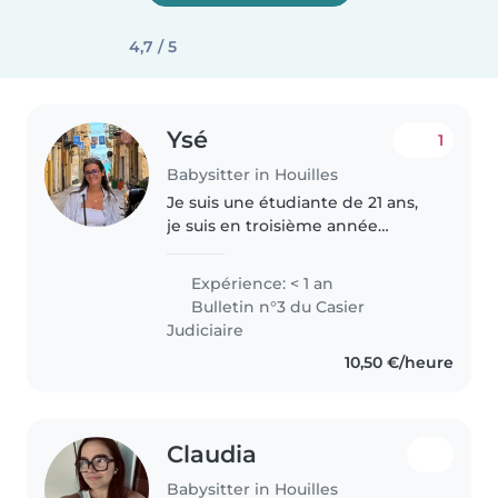
4,7 / 5
Ysé
1
Babysitter in Houilles
Je suis une étudiante de 21 ans,
je suis en troisième année
d'éducateur spécialisé, j'ai de
l'expérience avec les enfants
Expérience: < 1 an
grâce à mes stages avec des
Bulletin n°3 du Casier
enfants placés ou des enfants..
Judiciaire
10,50 €/heure
Claudia
Babysitter in Houilles