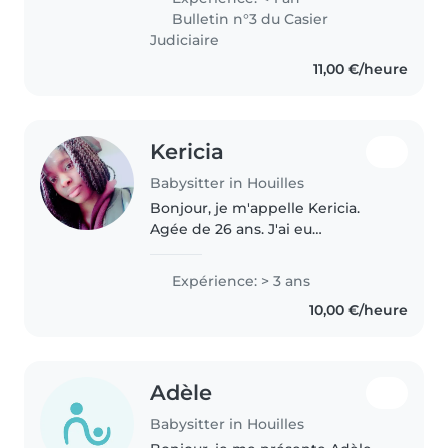
et j’adore ca !C’est avec joie que
Bulletin n°3 du Casier
je me propose pour garder..
Judiciaire
11,00 €/heure
Kericia
Babysitter in Houilles
Bonjour, je m'appelle Kericia.
Agée de 26 ans. J'ai eu
l'opportunité de garder à
plusieurs reprises les enfants de
Expérience: > 3 ans
mes voisins, ainsi que d'effectuer
10,00 €/heure
du babysitting avec plusieurs..
Adèle
Babysitter in Houilles