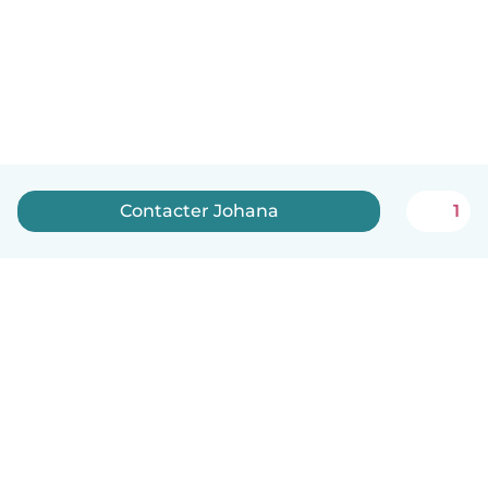
Contacter Johana
1
Français
Comment ça marche
Aide