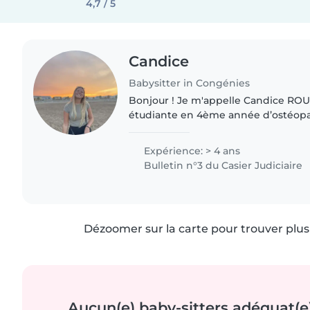
4,7 / 5
Candice
Babysitter in Congénies
Bonjour ! Je m'appelle Candice ROUZEL, j’ai 21 ans. Je suis
étudiante en 4ème année d’ostéopath
recherche de gardes d’enfants. J’ai 
m’occuper..
Expérience: > 4 ans
Bulletin n°3 du Casier Judiciaire
Dézoomer sur la carte pour trouver plus 
Aucun(e) baby-sitters adéquat(e