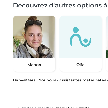
Découvrez d'autres options 
Manon
Olfa
Babysitters
·
Nounous
·
Assistantes maternelles
•
Inscription gratuite