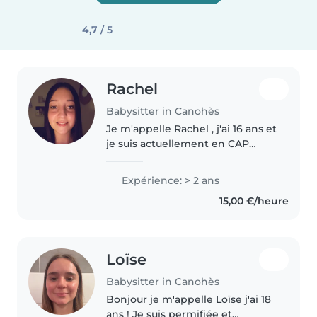
4,7 / 5
Rachel
Babysitter in Canohès
Je m'appelle Rachel , j'ai 16 ans et
je suis actuellement en CAP
AEPE (accompagnant éducatif
de la petite enfance ), avec une
Expérience: > 2 ans
obtention prévue en juin. Je suis
15,00 €/heure
une personne sérieuse,..
Loïse
Babysitter in Canohès
Bonjour je m'appelle Loïse j'ai 18
ans ! Je suis permifiée et