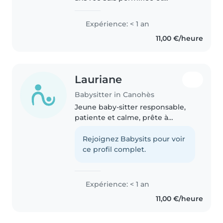
véhiculée. Je termine le lycée
cette année et j'entame en
Expérience: < 1 an
septembre une licence pour
11,00 €/heure
devenir prof. J'ai déjà fait du
baby-sitting..
Lauriane
Babysitter in Canohès
Jeune baby-sitter responsable,
patiente et calme, prête à
s'occuper de vos enfants avec
bienveillance. En terminale, je
Rejoignez Babysits pour voir
suis à l'aise avec les enfants de 3
ce profil complet.
à 15 ans. J'adore lire,..
Expérience: < 1 an
11,00 €/heure