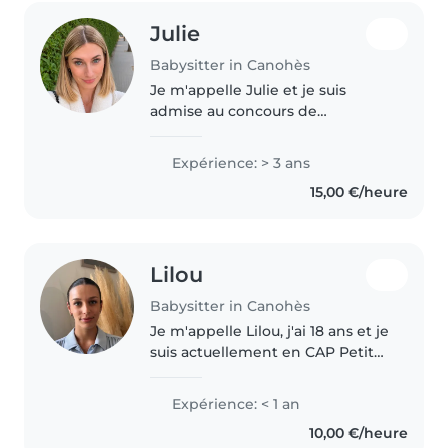
Julie
Babysitter in Canohès
Je m'appelle Julie et je suis
admise au concours de
professeur des écoles. Je suis
patiente, bienveillante et à
Expérience: > 3 ans
l'écoute.
15,00 €/heure
Lilou
Babysitter in Canohès
Je m'appelle Lilou, j'ai 18 ans et je
suis actuellement en CAP Petite
Enfance. Passionnée par le travail
avec les enfants, j'ai déjà eu
Expérience: < 1 an
l'occasion de réaliser des stages
10,00 €/heure
en école maternelle..