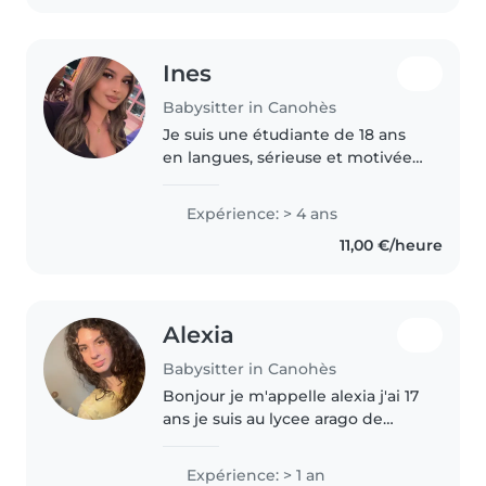
Ines
Babysitter in Canohès
Je suis une étudiante de 18 ans
en langues, sérieuse et motivée.
Grande sœur de jumeaux, j'ai
développé très tôt le sens des
Expérience: > 4 ans
responsabilités et une grande
11,00 €/heure
patience. J'ai également..
Alexia
Babysitter in Canohès
Bonjour je m'appelle alexia j'ai 17
ans je suis au lycee arago de
perpignan, j'aime beaucoup
m'occuper des enfants et
Expérience: > 1 an