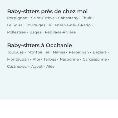
Baby-sitters près de chez moi
Perpignan
Saint-Estève
Cabestany
Thuir
Le Soler
Toulouges
Villeneuve-de-la-Raho
Pollestres
Bages
Pézilla-la-Rivière
Baby-sitters à Occitanie
Toulouse
Montpellier
Nîmes
Perpignan
Béziers
Montauban
Albi
Tarbes
Narbonne
Carcassonne
Castres-sur-l'Agout
Alès