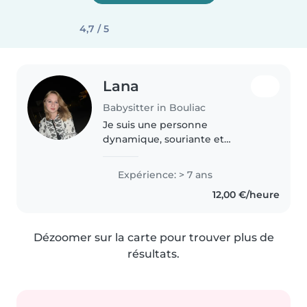
4,7 / 5
Lana
Babysitter in Bouliac
Je suis une personne
dynamique, souriante et
responsable. J'aime le sport et
être active au quotidien. J'adore
Expérience: > 7 ans
travailler avec les enfants, jouer
12,00 €/heure
avec eux, discuter et créer un
lien..
Dézoomer sur la carte pour trouver plus de
résultats.