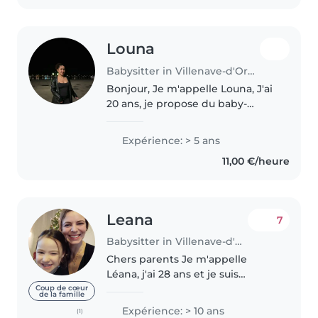
toujours..
Louna
Babysitter in Villenave-d'Ornon
Bonjour, Je m'appelle Louna, J'ai
20 ans, je propose du baby-
sitting ponctuel, principalement
en soirée ou le week-end. J'ai
Expérience: > 5 ans
l'habitude de m'occuper
11,00 €/heure
d'enfants et je suis quelqu'un..
Leana
7
Babysitter in Villenave-d'Ornon
Chers parents Je m'appelle
Léana, j'ai 28 ans et je suis
véhiculée. Je suis travaille en
Coup de cœur
de la famille
crèche depuis 3 ans je suis
Expérience: > 10 ans
(1)