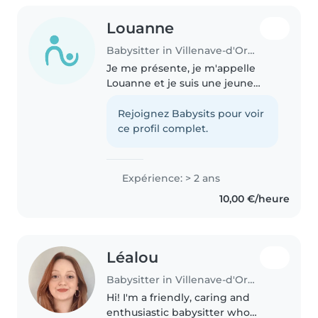
Louanne
Babysitter in Villenave-d'Ornon
Je me présente, je m'appelle
Louanne et je suis une jeune
femme très responsable. En
effet, depuis mon plus jeune âge
Rejoignez Babysits pour voir
je participe à différents
ce profil complet.
bénévolats (Conseil municipal,
resto..
Expérience: > 2 ans
10,00 €/heure
Léalou
Babysitter in Villenave-d'Ornon
Hi! I'm a friendly, caring and
enthusiastic babysitter who