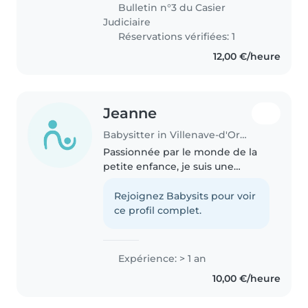
titulaire du cap petite enfance.
Bulletin n°3 du Casier
Je travaille avec les enfants..
Judiciaire
Réservations vérifiées: 1
12,00 €/heure
Jeanne
Babysitter in Villenave-d'Ornon
Passionnée par le monde de la
petite enfance, je suis une
personne douce, patiente et
attentive aux besoins des
Rejoignez Babysits pour voir
enfants. J’aime les accompagner
ce profil complet.
au quotidien à travers des
activités..
Expérience: > 1 an
10,00 €/heure