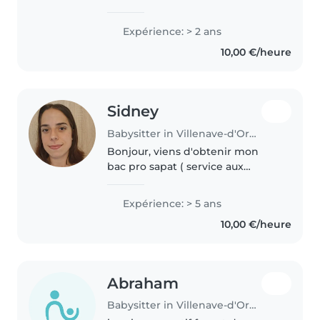
loves making children smile. I'm
currently studying English and
Expérience: > 2 ans
Korean at university, and English
10,00 €/heure
has been part of my life..
Sidney
Babysitter in Villenave-d'Ornon
Bonjour, viens d'obtenir mon
bac pro sapat ( service aux
personnes et à l'animation dans
les territoires) je rentrerai
Expérience: > 5 ans
prochainement en
10,00 €/heure
apprentissage d'auxiliaire de
puériculture...
Abraham
Babysitter in Villenave-d'Ornon