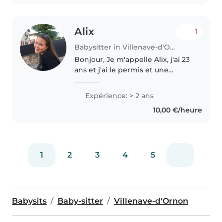
Alix
1
Babysitter in Villenave-d'Ornon
Bonjour, Je m'appelle Alix, j'ai 23
ans et j'ai le permis et une
voiture donc je suis libre de me
déplacer partout. Sérieuse et
Expérience: > 2 ans
attentionnée, j'ai l'habitude de
10,00 €/heure
m'occuper d'enfants..
1
2
3
4
5
Babysits
Baby-sitter
Villenave-d'Ornon