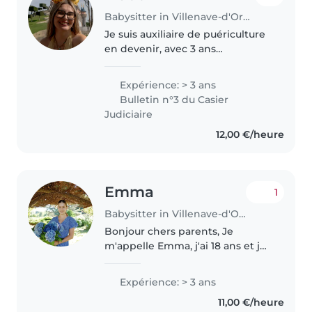
Babysitter in Villenave-d'Ornon
Je suis auxiliaire de puériculture
en devenir, avec 3 ans
d'expérience auprès des tout-
petits, de l'enfant en âge de
Expérience: > 3 ans
marche à l'âge pré-scolaire.
Bulletin n°3 du Casier
Apaisante et patiente, j'adore
Judiciaire
partager..
12,00 €/heure
Emma
1
Babysitter in Villenave-d'Ornon
Bonjour chers parents, Je
m'appelle Emma, j'ai 18 ans et je
suis cette année en 1ere année
de médecine. Comme j'ai
Expérience: > 3 ans
toujours adorer interagir avec les
11,00 €/heure
enfants et que eux m'ont