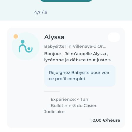
4,7 / 5
Alyssa
Babysitter in Villenave-d'Ornon
Bonjour ! Je m'appelle Alyssa ,
lycéenne je débute tout juste sur
cette application, mais j'ai déjà
eu l'occasion de faire du
Rejoignez Babysits pour voir
babysitting à plusieurs reprises
ce profil complet.
qui c'est toujours très..
Expérience: < 1 an
Bulletin n°3 du Casier
Judiciaire
10,00 €/heure