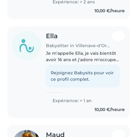
Expérience: > 2 ans
fait mes études à côté. Je suis
10,00 €/heure
organisée et dynamique. J'aime..
Ella
Babysitter in Villenave-d'Ornon
Je m'appelle Ella, je vais bientôt
avoir 16 ans et j'adore m'occuper
des animaux et des bébés en
général. Je me suis déjà occupée
Rejoignez Babysits pour voir
de beaucoup d'animaux et
ce profil complet.
également de bébés ; j'ai..
Expérience: > 1 an
10,00 €/heure
Maud