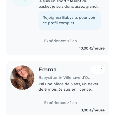
je suis un sportif fesant du
basket je suis donc assez grand
j'essaie surtout de me faire de
l'argent de poche avec un ami
Rejoignez Babysits pour voir
on fais en duo pour garder plus
ce profil complet.
d'enfants
Expérience: < 1 an
10,00 €/heure
Emma
1
Babysitter in Villenave-d'Ornon
J'ai une nièce de 3 ans, un neveu
de 6 mois. Je suis en licence
sciences de l'éducation pour
devenir professeur des écoles,
Expérience: > 1 an
pour cela j'effectue des stages
10,00 €/heure
en école, entre la maternelle..