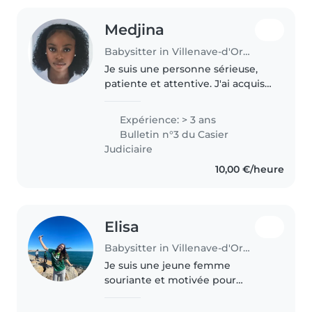
Medjina
Babysitter in Villenave-d'Ornon
Je suis une personne sérieuse,
patiente et attentive. J'ai acquis
de l'expérience en m'occupant
régulièrement de ma petite
Expérience: > 3 ans
sœur de 3 ans. Je prends soin
Bulletin n°3 du Casier
d'elle au quotidien, je joue..
Judiciaire
10,00 €/heure
Elisa
Babysitter in Villenave-d'Ornon
Je suis une jeune femme
souriante et motivée pour
découvrir beaucoup d'activités.
Je suis sportive de haut niveau et