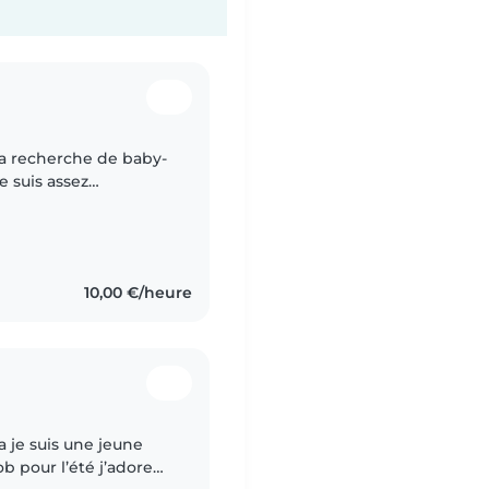
 la recherche de baby-
e suis assez
pu garder des nouveau-
10,00 €/heure
a je suis une jeune
b pour l’été j’adore