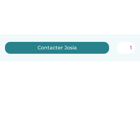
Contacter Josia
1
Français
Comment ça marche
Aide
Conditions et confidentialité
Tarifs