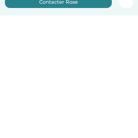
Contacter Rose
Inscrivez-vous maintenant
Français
Comment ça marche
Aide
Conditions et confidentialité
Tarifs