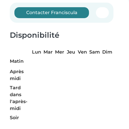
Contacter Franciscula
Disponibilité
Lun
Mar
Mer
Jeu
Ven
Sam
Dim
Matin
Après
midi
Tard
dans
l'après-
midi
Soir