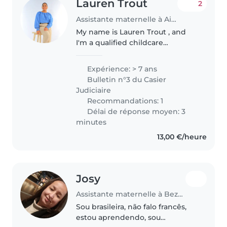
Lauren Trout
2
Assistante maternelle à Aix-en-Provence
My name is Lauren Trout , and
I'm a qualified childcare
professional with experience
caring for newborns, toddlers,
Expérience: > 7 ans
and young children. I offer
Bulletin n°3 du Casier
nurturing support and calm,
Judiciaire
organised..
Recommandations: 1
Délai de réponse moyen: 3
minutes
13,00 €/heure
Josy
Assistante maternelle à Bezons
Sou brasileira, não falo francês,
estou aprendendo, sou