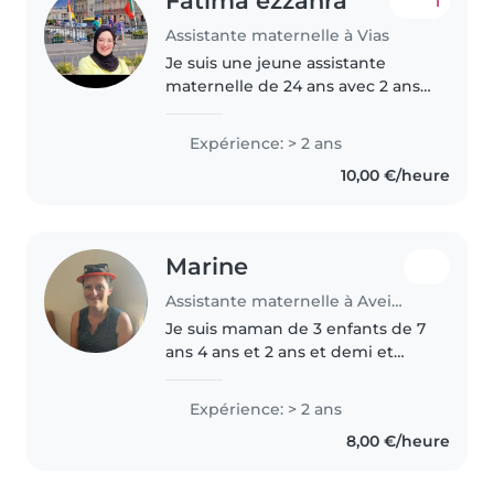
Fatima ezzahra
1
Assistante maternelle à Vias
Je suis une jeune assistante
maternelle de 24 ans avec 2 ans
d'expérience auprès des tout-
petits, des bébés et des enfants
Expérience: > 2 ans
d'âge préscolaire ,je peux
10,00 €/heure
travailler avec tout les âges..
Marine
Assistante maternelle à Aveizieux
Je suis maman de 3 enfants de 7
ans 4 ans et 2 ans et demi et
assistante maternelle. J'adore le
contact avec les enfants, leur
Expérience: > 2 ans
insouciance et leur joie de vivre
8,00 €/heure