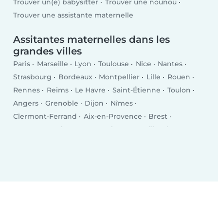
Trouver un(e) babysitter
Trouver une nounou
Trouver une assistante maternelle
Assitantes maternelles dans les
grandes villes
Paris
Marseille
Lyon
Toulouse
Nice
Nantes
Strasbourg
Bordeaux
Montpellier
Lille
Rouen
Rennes
Reims
Le Havre
Saint-Étienne
Toulon
Angers
Grenoble
Dijon
Nîmes
Clermont-Ferrand
Aix-en-Provence
Brest
Le Mans
Amiens
Tours
Limoges
Villeurbanne
Besançon
Metz
Orléans
Mulhouse
Montreuil
Perpignan
Caen
Boulogne-Billancourt
Nancy