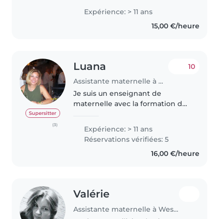
apporté différentes activités
Expérience: > 11 ans
adapté à l'âge et au
15,00 €/heure
développement de l'enfant. Je
sors..
Luana
10
Assistante maternelle à Menton
Je suis un enseignant de
maternelle avec la formation de
Waldorf (Rudolf Steiner) valable
Supersitter
jusqu'au collège. J'ai toujours
(3)
Expérience: > 11 ans
travaillé dans les jardins
Réservations vérifiées: 5
d'enfants ou en tant que baby-
16,00 €/heure
sitter...
Valérie
Assistante maternelle à Westhouse-Marmoutier