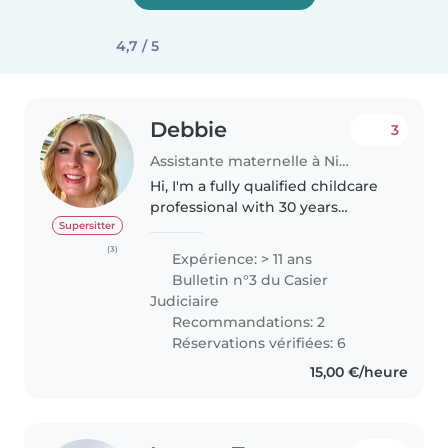
4,7 / 5
Debbie
3
Assistante maternelle à Nice
Hi, I'm a fully qualified childcare
professional with 30 years
experience. I currently work at
Supersitter
Alder Hey children's hospital in
(3)
Expérience: > 11 ans
Liverpool UK as a play leader
Bulletin n°3 du Casier
providing normalizing,..
Judiciaire
Recommandations: 2
Réservations vérifiées: 6
15,00 €/heure