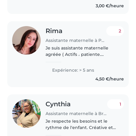
les enfants. Je propose de
3,00 €/heure
garder vos petits dans un
environnement..
Rima
2
Assistante maternelle à Pau
Je suis assistante maternelle
agréée ( Actifs ، patiente.
sérieuse، bienveillance.)
Expérience: > 5 ans
4,50 €/heure
Cynthia
1
Assistante maternelle à Brétigny-sur-Orge
Je respecte les besoins et le
rythme de l'enfant. Créative et
pleine d'imagination, je serai