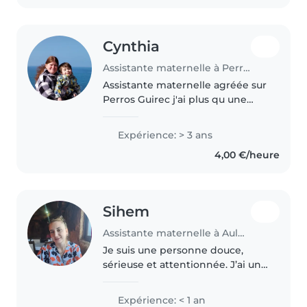
Cynthia
Assistante maternelle à Perros-Guirec
Assistante maternelle agréée sur
Perros Guirec j'ai plus qu une
place disponible a partir de mi
décembre je suis maman de 5
Expérience: > 3 ans
enfants et mamie 2 fois je me
4,00 €/heure
suis occuper d enfants pendant..
Sihem
Assistante maternelle à Aulnay-sous-Bois
Je suis une personne douce,
sérieuse et attentionnée. J’ai une
formation d’éducatrice de
crèche et de l’expérience avec
Expérience: < 1 an