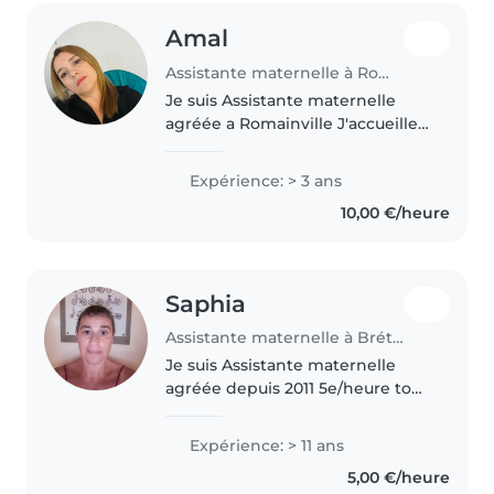
Amal
Assistante maternelle à Romainville
Je suis Assistante maternelle
agréée a Romainville J'accueille
les enfants de toute âge chez
moi depuis 4 ans .dans la joie et
Expérience: > 3 ans
la bonne humeur et la sécurité
10,00 €/heure
et bienveillance Je m'adapte..
Saphia
Assistante maternelle à Brétigny-sur-Orge
Je suis Assistante maternelle
agréée depuis 2011 5e/heure tout
dépend du contrat je suis
disponible pendant les vacances
Expérience: > 11 ans
scolaires ou en soirée 8e/l heure
5,00 €/heure
n'hésitez pas à me contacter..