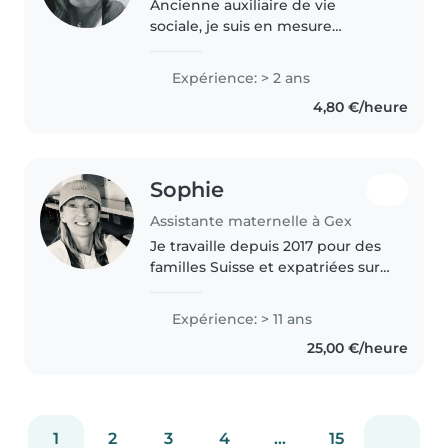
Ancienne auxiliaire de vie
sociale, je suis en mesure
d'accueillir des enfants aux
besoins spécifiques. Le respect
Expérience: > 2 ans
et la bienveillance sont mes
4,80 €/heure
priorités. Je vous attends pour
partager..
Sophie
Assistante maternelle à Gex
Je travaille depuis 2017 pour des
familles Suisse et expatriées sur
le secteur couvrant entre Nyon
et Bellevue (Terre Sainte)
Expérience: > 11 ans
Apprentissage du Français en
25,00 €/heure
immersion quotidienne, éveil..
1
2
3
4
...
15