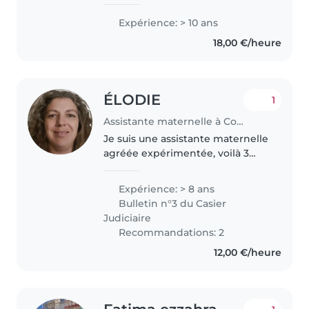
responsável e sou carinhoso,
tenho paciência, preciso muito
Expérience: > 10 ans
trabalhar. Só preciso de uma
18,00 €/heure
oportunidade,vcs não irão se
arrepender
ÉLODIE
1
Assistante maternelle à Courcemain
Je suis une assistante maternelle
agréée expérimentée, voilà 3
années que j'exerce à mon
domicile et 5 années en tant
Expérience: > 8 ans
qu'animatrice dans un centre
Bulletin n°3 du Casier
d'activité, je m'occupe des
Judiciaire
enfants..
Recommandations: 2
12,00 €/heure