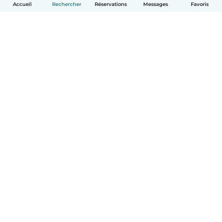
Accueil
Rechercher
Réservations
Messages
Favoris
Français
Comment ça marche
Aide
Conditions et confidentialité
Tarifs
Coordonnées de l'entreprise
Babysits pour les entreprises
Les normes communautaires