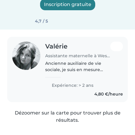
Inscription gratuite
4,7 / 5
Valérie
Assistante maternelle à Westhouse-Marmoutier
Ancienne auxiliaire de vie
sociale, je suis en mesure
d'accueillir des enfants aux
besoins spécifiques. Le respect
Expérience: > 2 ans
et la bienveillance sont mes
4,80 €/heure
priorités. Je vous attends pour
partager..
Dézoomer sur la carte pour trouver plus de
résultats.