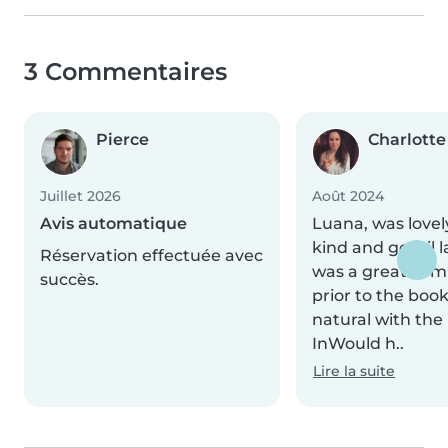
3 Commentaires
Pierce
Charlotte
Juillet 2026
Août 2024
Avis automatique
Luana, was lovely
kind and gentil l
Réservation effectuée avec
was a great co
succès.
prior to the boo
natural with the 
InWould h..
Lire la suite