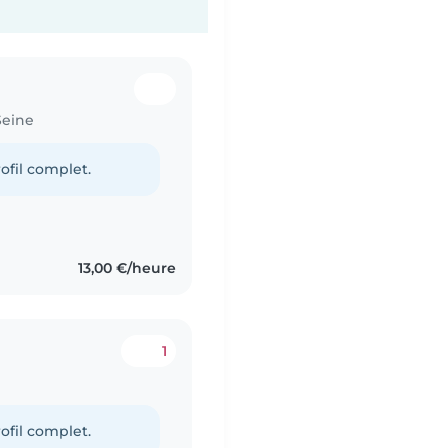
Seine
ofil complet.
13,00 €/heure
1
ofil complet.