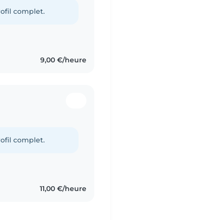
ofil complet.
9,00 €/heure
ofil complet.
11,00 €/heure