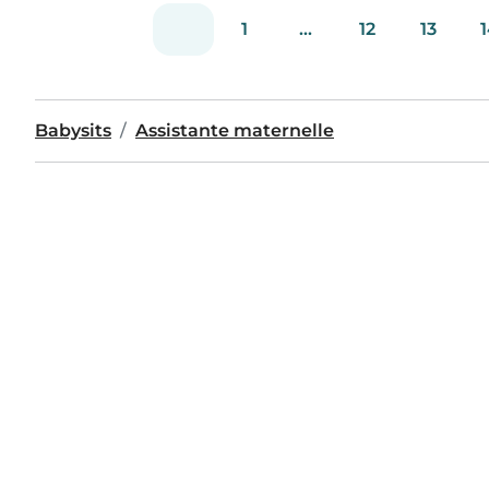
1
...
12
13
1
Babysits
Assistante maternelle