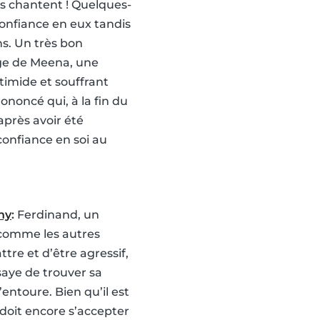
s chantent ! Quelques-
nfiance en eux tandis
s. Un très bon
ge de Meena, une
imide et souffrant
ononcé qui, à la fin du
après avoir été
confiance en soi au
hy
:
Ferdinand, un
 comme les autres
ttre et d’être agressif,
ssaye de trouver sa
entoure. Bien qu’il est
l doit encore s’accepter