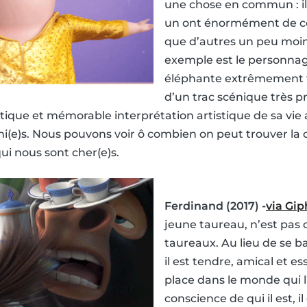
une chose en commun : il
un ont énormément de co
que d’autres un peu moin
exemple est le personna
éléphante extrêmement t
d’un trac scénique très pr
tique et mémorable interprétation artistique de sa vie 
(e)s. Nous pouvons voir ô combien on peut trouver la 
qui nous sont cher(e)s.
Ferdinand (2017) -
via Gip
jeune taureau, n’est pas
taureaux. Au lieu de se ba
il est tendre, amical et e
place dans le monde qui l’
conscience de qui il est, i