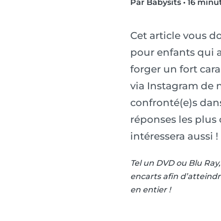
Par Babysits
•
16 minut
Cet article vous 
pour enfants qui a
forger un fort car
via Instagram de n
confronté(e)s dans
réponses les plus
intéressera aussi ! C
Tel un DVD ou Blu Ray, 
encarts afin d’atteindr
en entier !