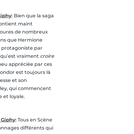
Giphy
:
Bien que la saga
contient maint
voures de nombreux
ons que Hermione
protagoniste par
 qu’est vraiment
croire
peu appréciée par ces
ondor est toujours là
gesse et son
easley, qui commencent
 et loyale.
a Giphy
:
Tous en Scène
sonnages différents qui