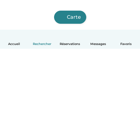
Carte
Accueil
Rechercher
Réservations
Messages
Favoris
Français
Comment ça marche
Aide
Conditions et confidentialité
Tarifs
Coordonnées de l'entreprise
Babysits pour les entreprises