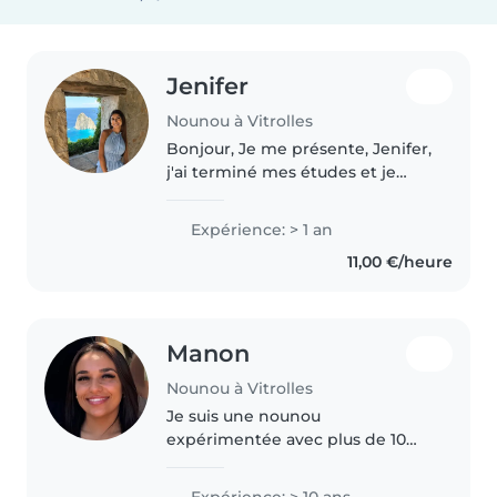
Jenifer
Nounou à Vitrolles
Bonjour, Je me présente, Jenifer,
j'ai terminé mes études et je
travaille depuis un an en tant
que nounou dans une agence.
Expérience: > 1 an
J'ai eu l'occasion de garder des
11,00 €/heure
enfants de différents âges,..
Manon
Nounou à Vitrolles
Je suis une nounou
expérimentée avec plus de 10
ans d'expérience, ayant travaillé
avec des enfants de tous âges,
Expérience: > 10 ans