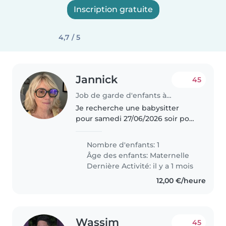
Inscription gratuite
4,7 / 5
Jannick
45
Job de garde d'enfants à Rouen
Je recherche une babysitter
pour samedi 27/06/2026 soir pour
mon petits-fils Aaron de 3 ans à
l'occasion de la soirée
Nombre d'enfants: 1
d'anniversaire de son papy où
Âge des enfants:
Maternelle
nous serons au restaurant.
Dernière Activité: il y a 1 mois
Aaron..
12,00 €/heure
Wassim
45