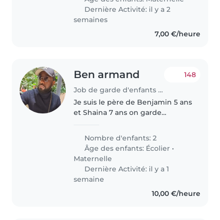
Elle aime beaucoup..
Dernière Activité: il y a 2
semaines
7,00 €/heure
Ben armand
148
Job de garde d'enfants à Rouen
Je suis le père de Benjamin 5 ans
et Shaina 7 ans on garde
alternée. Les enfants ont une
semaine chez moi et une
Nombre d'enfants: 2
semaine chez leur mère. Et pour
Âge des enfants:
Écolier
•
la garde que je sollicite c'est
Maternelle
pour..
Dernière Activité: il y a 1
semaine
10,00 €/heure