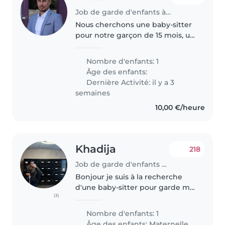
Job de garde d'enfants à Rouen
Nous cherchons une baby-sitter
pour notre garçon de 15 mois, un
petit garçon curieux, énergique
et amusant. Nous habitons à
Nombre d'enfants: 1
Paris et nous serions ravis de
Âge des enfants:
recevoir une baby-sitter..
Dernière Activité: il y a 3
semaines
10,00 €/heure
Khadija
218
Job de garde d'enfants à Rouen
Bonjour je suis à la recherche
d'une baby-sitter pour garde ma
(3)
fille les mercredis et jeudis pour
les heures de conduite et . Ma
Nombre d'enfants: 1
fille elle est âgée de deux ans.
Âge des enfants:
Maternelle