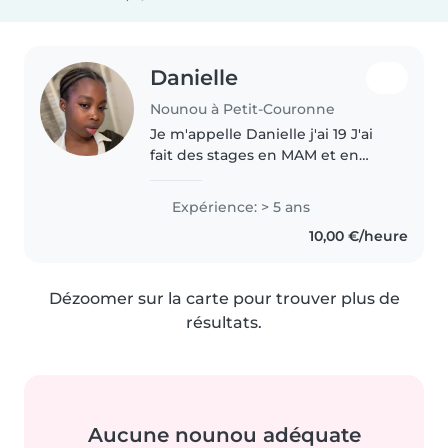
Danielle
Nounou à Petit-Couronne
Je m'appelle Danielle j'ai 19 J'ai
fait des stages en MAM et en
école maternelle. Je suis
habituée à m'occuper des
Expérience: > 5 ans
d'enfants. Je suis sérieuse et
10,00 €/heure
patiente, je ne fume pas. Je
peux..
Dézoomer sur la carte pour trouver plus de
résultats.
Aucune nounou adéquate