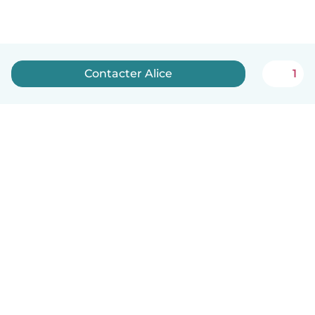
Contacter Alice
1
Français
Comment ça marche
Aide
Conditions et confidentialité
Tarifs
Coordonnées de l'entreprise