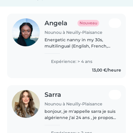
Angela
Nouveau
Nounou à Neuilly-Plaisance
Energetic nanny in my 30s,
multilingual (English, French,
German) with four years'
experience caring for toddlers to
Expérience: > 4 ans
grade-schoolers. Creative with
13,00 €/heure
languages, crafts, and games,
and..
Sarra
Nounou à Neuilly-Plaisance
bonjour, je m'appelle sarra je suis
algérienne j'ai 24 ans , je propose
mes services de babysitting je
suis donc disponible a temps
Expérience: > 2 ans