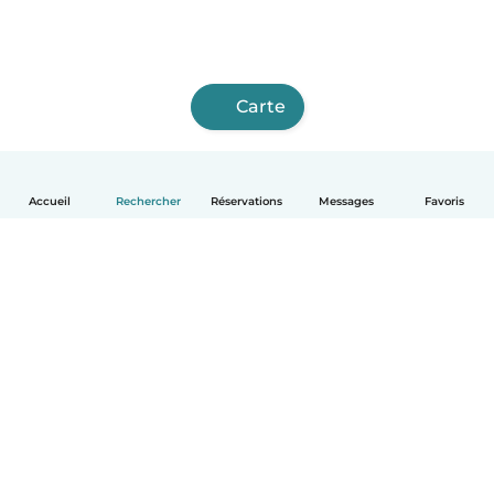
Carte
Accueil
Rechercher
Réservations
Messages
Favoris
Français
Comment ça marche
Aide
Conditions et confidentialité
Tarifs
Coordonnées de l'entreprise