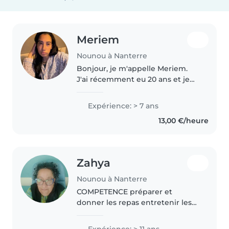
Meriem
Nounou à Nanterre
Bonjour, je m'appelle Meriem.
J'ai récemment eu 20 ans et je
fais de la garde d'enfants depuis
l'âge de 15 ans. J'adore aussi être
Expérience: > 7 ans
tata ! J'ai eu la chance de
13,00 €/heure
travailler avec des familles..
Zahya
Nounou à Nanterre
COMPETENCE préparer et
donner les repas entretenir les
espaces de vie de l enfant
procéder à la toilette et soins de
Expérience: > 11 ans