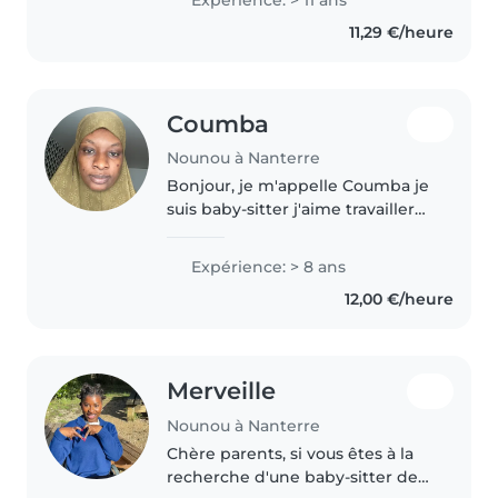
l enfant élément de confort et
11,29 €/heure
réconfort apprentissage des
gestes..
Coumba
Nounou à Nanterre
Bonjour, je m'appelle Coumba je
suis baby-sitter j'aime travailler
avec les enfants et contribuer à
leur bien être je suis une
Expérience: > 8 ans
personne responsable patiente
12,00 €/heure
et attentive. La garde..
Merveille
Nounou à Nanterre
Chère parents, si vous êtes à la
recherche d'une baby-sitter de