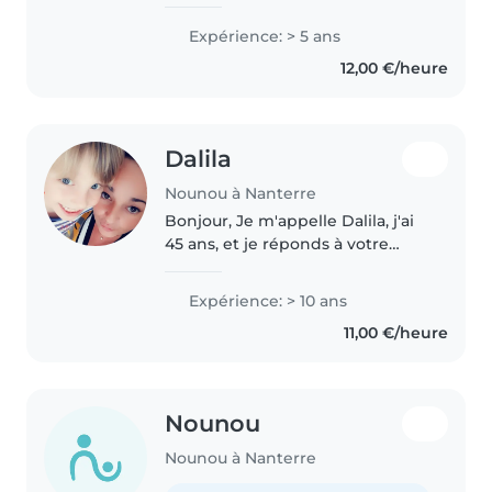
rêve ne cherche plus. Je suis là.
Cela fait cinq ans que je travaille
Expérience: > 5 ans
avec des enfants, je suis solaire
12,00 €/heure
responsable..
Dalila
Nounou à Nanterre
Bonjour, Je m'appelle Dalila, j'ai
45 ans, et je réponds à votre
annonce. Je propose mes
services de garde d'enfants avec
Expérience: > 10 ans
une expérience solide et un sens
11,00 €/heure
aigu des responsabilités...
Nounou
Nounou à Nanterre