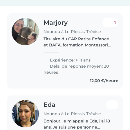
Marjory
1
Nounou à Le Plessis-Trévise
Titulaire du CAP Petite Enfance
et BAFA, formation Montessori
Sophrologie et PSC1, plus de 10
ans d’expérience avec les
Expérience: > 11 ans
enfants que ce soit en crèches à
Délai de réponse moyen: 20
domicile ou à l’école, n’hésitez..
heures
12,00 €/heure
Eda
Nounou à Le Plessis-Trévise
Bonjour, je m'appelle Eda, j'ai 18
ans. Je suis une personne