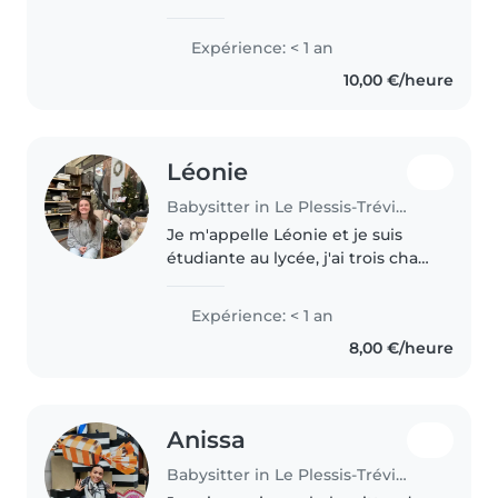
et organisé , Je propose mes
services de baby-sitting pour
Expérience: < 1 an
garder vos enfants en toute
10,00 €/heure
sécurité et dans la bonne
humeur...
Léonie
Babysitter in Le Plessis-Trévise
Je m'appelle Léonie et je suis
étudiante au lycée, j'ai trois chats
et ma famille a beaucoup
d'animaux, j'ai donc l'habitude
Expérience: < 1 an
de m'en occuper. Je suis très
8,00 €/heure
manuelle et très sportive...
Anissa
Babysitter in Le Plessis-Trévise