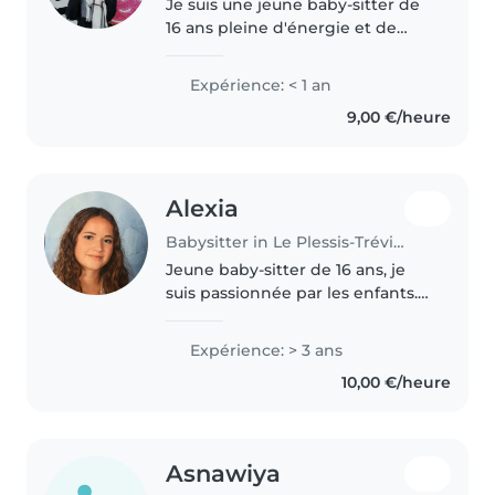
Je suis une jeune baby-sitter de
16 ans pleine d'énergie et de
créativité. J'ai beaucoup de
talents à partager avec les
Expérience: < 1 an
enfants, comme le dessin, la
9,00 €/heure
lecture d'histoire , les activités..
Alexia
Babysitter in Le Plessis-Trévise
Jeune baby-sitter de 16 ans, je
suis passionnée par les enfants.
Avec 3 ans d'expérience auprès
des tout-petits, des enfants
Expérience: > 3 ans
d'âge préscolaire et des écoliers,
10,00 €/heure
je suis à l'aise pour..
Asnawiya