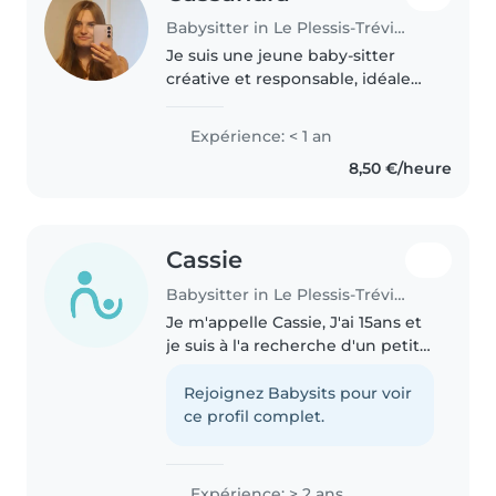
Babysitter in Le Plessis-Trévise
Je suis une jeune baby-sitter
créative et responsable, idéale
pour s'occuper de vos enfants en
âge préscolaire et scolaire. Je
Expérience: < 1 an
parle français et anglais et
8,50 €/heure
j'adore dessiner, lire des..
Cassie
Babysitter in Le Plessis-Trévise
Je m'appelle Cassie, J'ai 15ans et
je suis à l'a recherche d'un petit
job pour cette été , je suis
sérieuse, investie et j'adore les
Rejoignez Babysits pour voir
enfants, j'ai de l'expérience avec
ce profil complet.
mes petits cousins..
Expérience: > 2 ans