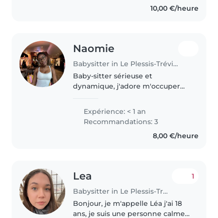
10,00 €/heure
d'eux, jouer avec eux, les..
Naomie
Babysitter in Le Plessis-Trévise
Baby-sitter sérieuse et
dynamique, j'adore m'occuper
des enfants avec des activités
ludiques et éducatives.
Expérience: < 1 an
Disponible tous les jours (soir
Recommandations: 3
compris). Patiente, créative et
8,00 €/heure
attentive...
Lea
1
Babysitter in Le Plessis-Trévise
Bonjour, je m'appelle Léa j'ai 18
ans, je suis une personne calme