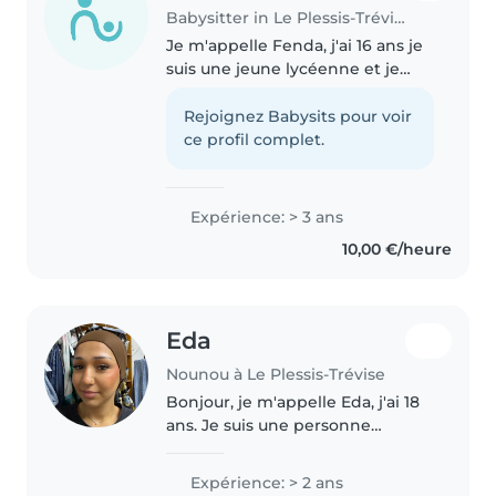
Babysitter in Le Plessis-Trévise
Je m'appelle Fenda, j'ai 16 ans je
suis une jeune lycéenne et je
serais ravie de garder vos
enfants. Je me suis plusieurs fois
Rejoignez Babysits pour voir
occupé des enfants, ma famille
ce profil complet.
ou amis, de nuits ou de..
Expérience: > 3 ans
10,00 €/heure
Eda
Nounou à Le Plessis-Trévise
Bonjour, je m'appelle Eda, j'ai 18
ans. Je suis une personne
sérieuse, douce et responsable
qui apprécie le contact avec les
Expérience: > 2 ans
enfants. J'aime prendre soin