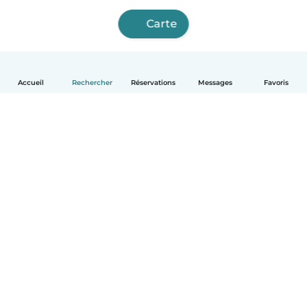
Carte
Accueil
Rechercher
Réservations
Messages
Favoris
Français
Comment ça marche
Aide
Conditions et confidentialité
Tarifs
Coordonnées de l'entreprise
Babysits pour les entreprises