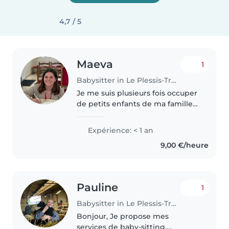
4,7 / 5
Maeva
1
Babysitter in Le Plessis-Trévise
Je me suis plusieurs fois occuper
de petits enfants de ma famille
et effectuer plusieurs stage avec
des enfant de
Expérience: < 1 an
maternelle,primaire et
9,00 €/heure
collège,J'ai rapidement cette
fibres amicale..
Pauline
1
Babysitter in Le Plessis-Trévise
Bonjour, Je propose mes
services de baby-sitting.