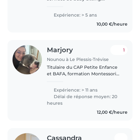
Sérieuse, attentive et
responsable, j'ai l'habitude de
Expérience: > 5 ans
m'occuper d'enfants grâce à
10,00 €/heure
l'expérience que j'ai acquise avec
mes frères..
Marjory
1
Nounou à Le Plessis-Trévise
Titulaire du CAP Petite Enfance
et BAFA, formation Montessori
Sophrologie et PSC1, plus de 10
ans d’expérience avec les
Expérience: > 11 ans
enfants que ce soit en crèches à
Délai de réponse moyen: 20
domicile ou à l’école, n’hésitez..
heures
12,00 €/heure
Cassandra