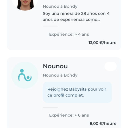
Nounou à Bondy
Soy una niñera de 28 años con 4
años de experiencia como
profesora y cuidadora de niños.
Hablo francés, inglés e italiano
Expérience: > 4 ans
con fluidez y tengo bases del
13,00 €/heure
alemán, lo que me permite
comunicarme..
Nounou
Nounou à Bondy
Rejoignez Babysits pour voir
ce profil complet.
Expérience: > 6 ans
8,00 €/heure