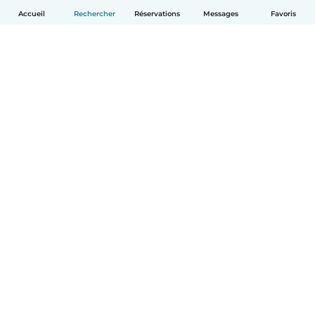
Accueil
Rechercher
Réservations
Messages
Favoris
Français
Comment ça marche
Aide
Conditions et confidentialité
Tarifs
Coordonnées de l'entreprise
Babysits pour les entreprises
Les normes communautaires