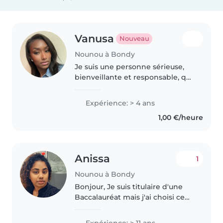
Vanusa
Nouveau
Nounou à Bondy
Je suis une personne sérieuse,
bienveillante et responsable, qui
apprécie le contact avec les
enfants. Patiente et à l'écoute,
Expérience: > 4 ans
j'aime proposer des activités
1,00 €/heure
adaptées à leur âge, comme..
Anissa
1
Nounou à Bondy
Bonjour, Je suis titulaire d'une
Baccalauréat mais j'ai choisi ce
métier nounou depuis 2013
jusqu'à maintenant. Je suis en
Expérience: > 11 ans