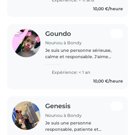
cours de mon diplômes
10,00 €/heure
D'agrément d'assistante
maternelle...
Goundo
Nounou à Bondy
Je suis une personne sérieuse,
calme et responsable. J'aime
beaucoup m'occuper des
enfants, jouer avec eux et leur
Expérience: < 1 an
proposer des activités adaptées.
10,00 €/heure
Je suis patiente, à l'écoute et..
Genesis
Nounou à Bondy
Je suis une personne
responsable, patiente et