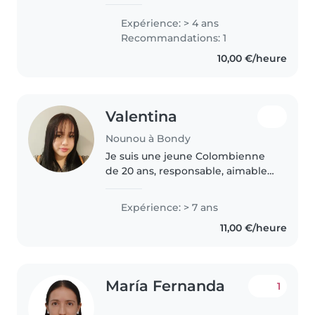
attentionnée, avec de
l’expérience dans la garde
Expérience: > 4 ans
d’enfants de différents âges.
Recommandations: 1
J’aime créer un environnement
10,00 €/heure
sûr et amusant, où les enfants..
Valentina
Nounou à Bondy
Je suis une jeune Colombienne
de 20 ans, responsable, aimable
et très attentionnée, avec une
véritable vocation pour la garde
Expérience: > 7 ans
d'enfants. Je me distingue par
11,00 €/heure
ma capacité à créer un..
María Fernanda
1