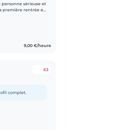
 sa première rentrée en
cole située rue Simon
9,00 €/heure
63
ofil complet.