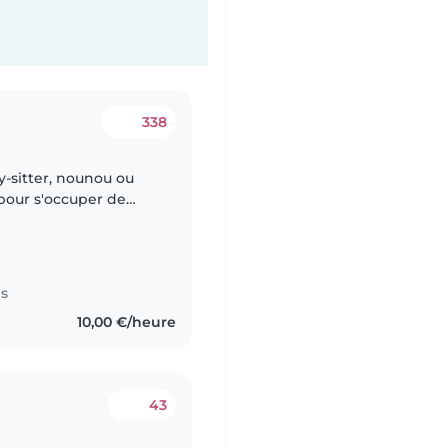
338
-sitter, nounou ou
pour s'occuper de
ons quelqu'un de
es
10,00 €/heure
43