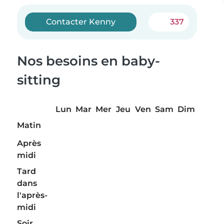
Contacter Kenny
337
Nos besoins en baby-
sitting
Lun
Mar
Mer
Jeu
Ven
Sam
Dim
Matin
Après
midi
Tard
dans
l'après-
midi
Soir