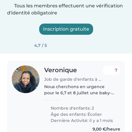
Tous les membres effectuent une vérification
d'identité obligatoire
Inscription gratuite
4,7 / 5
Veronique
7
Job de garde d'enfants à La Ville-aux-Dames
Nous cherchons en urgence
pour le 6,7 et 8 juillet une baby-
sitter ou assistante maternelle
fiable pour prendre soin de nos
Nombre d'enfants: 2
deux enfants en âge scolaire, 4
Âge des enfants:
Écolier
et 9 ans . La personne doit..
Dernière Activité: il y a 1 mois
9,00 €/heure