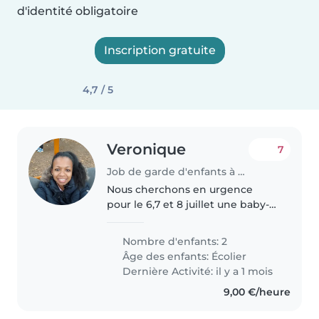
d'identité obligatoire
Inscription gratuite
4,7 / 5
Veronique
7
Job de garde d'enfants à La Ville-aux-Dames
Nous cherchons en urgence
pour le 6,7 et 8 juillet une baby-
sitter ou assistante maternelle
fiable pour prendre soin de nos
Nombre d'enfants: 2
deux enfants en âge scolaire, 4
Âge des enfants:
Écolier
et 9 ans . La personne doit..
Dernière Activité: il y a 1 mois
9,00 €/heure