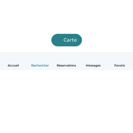
Carte
Accueil
Rechercher
Réservations
Messages
Favoris
Français
Comment ça marche
Aide
Conditions et confidentialité
Tarifs