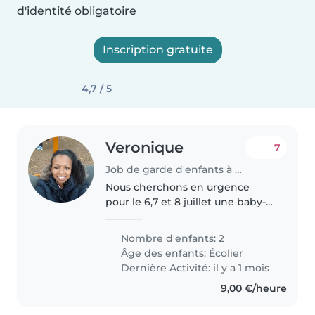
d'identité obligatoire
Inscription gratuite
4,7 / 5
Veronique
7
Job de garde d'enfants à La Ville-aux-Dames
Nous cherchons en urgence
pour le 6,7 et 8 juillet une baby-
sitter ou assistante maternelle
fiable pour prendre soin de nos
Nombre d'enfants: 2
deux enfants en âge scolaire, 4
Âge des enfants:
Écolier
et 9 ans . La personne doit..
Dernière Activité: il y a 1 mois
9,00 €/heure