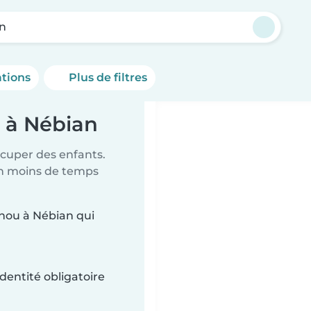
n
ations
Plus de filtres
 à Nébian
ccuper des enfants.
en moins de temps
unou à Nébian qui
dentité obligatoire