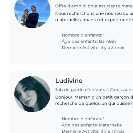
Nous recherchons une nounou ou un
maternelle aimante et expérimenté
notre fille de 2 ans, qui est joueur, 
Nous préférons que la..
Nombre d'enfants: 1
Âge des enfants:
Bambin
Dernière Activité: il y a 3 mois
Ludivine
Job de garde d'enfants à Carcasson
Bonjour, Maman d'un petit garçon de 
recherche de quelqu'un qui puisse l
garderie et attendre mon retour du tr
fois par semaine..
Nombre d'enfants: 1
Âge des enfants:
Maternelle
Dernière Activité: il y a 1 mois