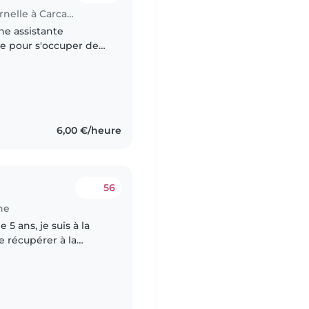
Offre d'emploi pour assistante maternelle à Carcassonne
e assistante
e pour s'occuper de
amusant et affectueux.
6,00 €/heure
56
ne
5 ans, je suis à la
e récupérer à la
avail, ce sera 2 à 3