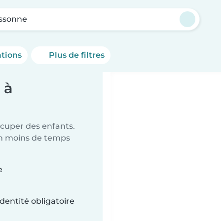
ssonne
ations
Plus de filtres
 à
ccuper des enfants.
en moins de temps
e
dentité obligatoire