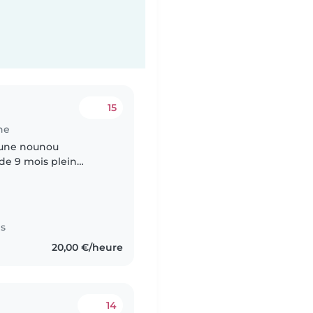
15
ne
 une nounou
 de 9 mois plein
t curieux, son
.
es
20,00 €/heure
14