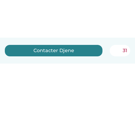
Contacter Djene
31
Français
Comment ça marche
Aide