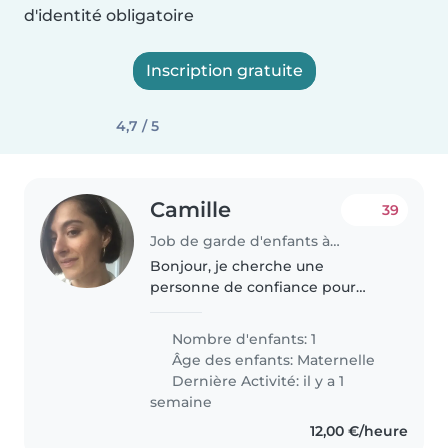
d'identité obligatoire
Inscription gratuite
4,7 / 5
Camille
39
Job de garde d'enfants à Ivry-sur-Seine
Bonjour, je cherche une
personne de confiance pour
récupérer mon fils Marceau à
l'école Rosa Park d'Ivry-Sur-Seine
Nombre d'enfants: 1
à partir de la rentrée 2026 - tous
Âge des enfants:
Maternelle
les mardis et jeudis - de 16h30..
Dernière Activité: il y a 1
semaine
12,00 €/heure