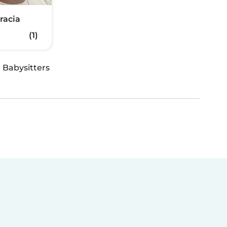
racia
(1)
·
Babysitters