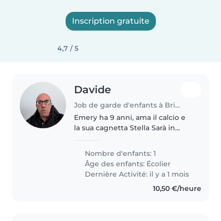
Inscription gratuite
4,7 / 5
Davide
Job de garde d'enfants à Briançon
Emery ha 9 anni, ama il calcio e
la sua cagnetta Stella Sarà in
vacanza da metà luglio a inizio
agosto con i nonni e la cuginetta
Nombre d'enfants: 1
Zoe di 13 anni. Avremmo bisogno
Âge des enfants:
Écolier
di qualche pomeriggio..
Dernière Activité: il y a 1 mois
10,50 €/heure