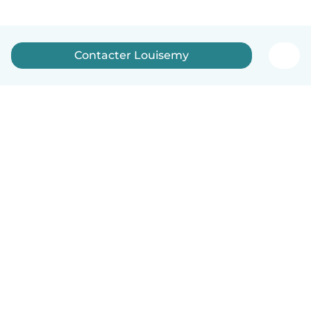
Contacter Louisemy
Français
Comment ça marche
Aide
Conditions et confidentialité
Tarifs
Coordonnées de l'entreprise