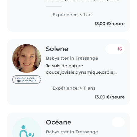
mes services de baby-sitting. J'ai
l'habitude de garder des enfants
Expérience: < 1 an
seule, notamment mes petits
13,00 €/heure
cousins, et on dit..
Solene
16
Babysitter in Tressange
Je suis de nature
douce,joviale,dynamique,drôle.J'ai
une expérience dans le milieu
Coup de cœur
de la famille
de la petite enfance de plus de
Expérience: > 11 ans
15 ans. J'aime
13,00 €/heure
chanter,danser,dessiner,lire des
histoires ce qui..
Océane
Babysitter in Tressange