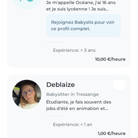
Je m'appelle Océane, j'ai 16 ans
et je suis lycéenne ! Je suis
quelqu'un de sérieuse, qui garde
des enfants depuis ses 12 ans
Rejoignez Babysits pour voir
avec qui je n'ai jamais eu de
ce profil complet.
problèmes, et je suis capable..
Expérience: > 3 ans
10,00 €/heure
Deblaize
Babysitter in Tressange
Étudiante, je fais souvent des
jobs d'été en animation et
j'adore m'occuper des enfants 🥰
Toujours de bonne humeur,
Expérience: < 1 an
j'aime jouer avec eux et passer
1,00 €/heure
de bons moments ensemble 😊