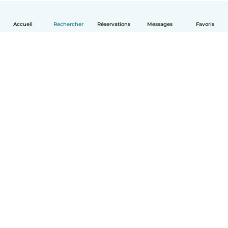
Accueil
Rechercher
Réservations
Messages
Favoris
Français
Comment ça marche
Aide
Conditions et confidentialité
Tarifs
Coordonnées de l'entreprise
Babysits pour les entreprises
Les normes communautaires