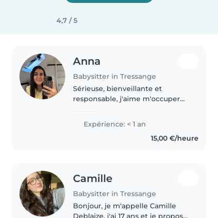
4,7 / 5
Anna
Babysitter in Tressange
Sérieuse, bienveillante et
responsable, j'aime m'occuper
des enfants et veiller à leur bien-
être dans un environnement sûr
Expérience: < 1 an
et rassurant. Patiente et à
15,00 €/heure
l'écoute, je peux les
accompagner..
Camille
Babysitter in Tressange
Bonjour, je m'appelle Camille
Deblaize, j'ai 17 ans et je propose