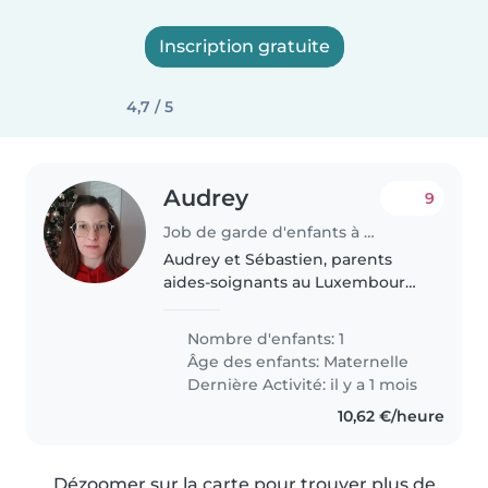
Inscription gratuite
4,7 / 5
Audrey
9
Job de garde d'enfants à Tressange
Audrey et Sébastien, parents
aides-soignants au Luxembourg.
Notre fille Lily-Rose aura 4 ans
cette année et scolarisée à la
Nombre d'enfants: 1
maternelle de Tressange. De
Âge des enfants:
Maternelle
nature active, joueuse, affective..
Dernière Activité: il y a 1 mois
10,62 €/heure
Dézoomer sur la carte pour trouver plus de