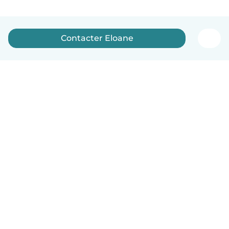
Contacter Eloane
Français
Comment ça marche
Aide
Conditions et confidentialité
Tarifs
Coordonnées de l'entreprise
Babysits pour les entreprises